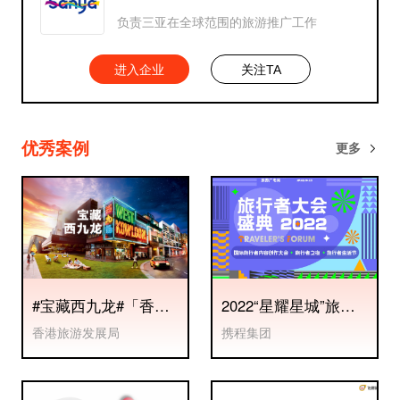
负责三亚在全球范围的旅游推广工作
进入企业
关注TA
优秀案例
更多
#宝藏西九龙#「香港·
2022“星耀星城”旅行
大城小区」西九龙地
者大会
香港旅游发展局
携程集团
区游社媒推广项目