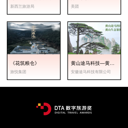
五”
新西兰旅游局
美团
《花筑粮仓》
黄山途马科技—黄山
生态案例
旅悦集团
安徽途马科技有限公司