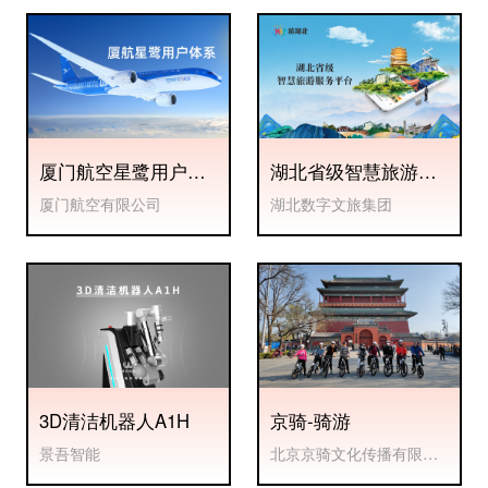
厦门航空星鹭用户体
湖北省级智慧旅游服
系
务平台
厦门航空有限公司
湖北数字文旅集团
3D清洁机器人A1H
京骑-骑游
景吾智能
北京京骑文化传播有限公
司