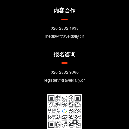
内容合作
020-2882 1638
media@traveldaily.cn
报名咨询
020-2882 9360
register@traveldaily.cn