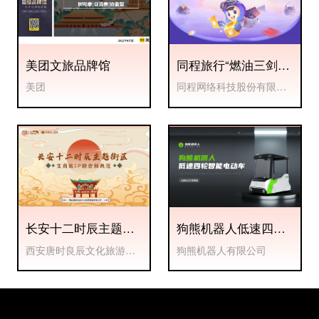
美团文旅品牌馆
同程旅行“燃油三剑
客”
美团
同程网络科技股份有限公
司
长安十二时辰主题街
狗熊机器人低速四轮
区
智能电动车
西安唐时良辰文化旅游发
狗熊机器人有限公司
展有限公司