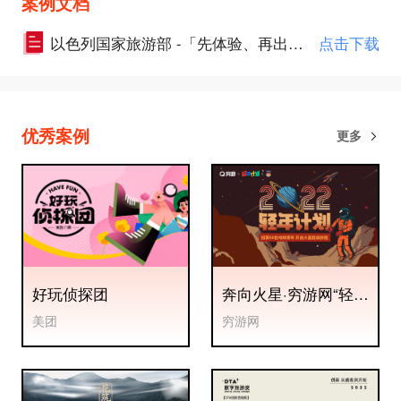
案例文档
以色列国家旅游部 -「先体验、再出发：犹太文化探索」.pdf
点击下载
优秀案例
更多
好玩侦探团
奔向火星·穷游网“轻年
计划”航天文旅整合营
美团
穷游网
销