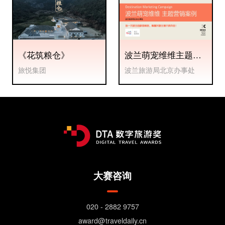
《花筑粮仓》
波兰萌宠维维主题营
销案例
旅悦集团
波兰旅游局北京办事处
大赛咨询
020 - 2882 9757
award@traveldaily.cn