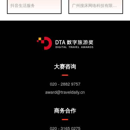
IP—心动之城
营销战役
抖音生活服务
广州搜床网络科技有限公
司
大赛咨询
020 - 2882 9757
award@traveldaily.cn
商务合作
020 - 3165 0275