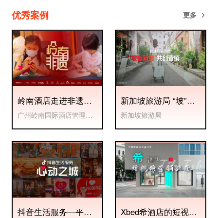
优秀案例
更多
岭南酒店走进非遗系
新加坡旅游局 “坡”有
列品牌活动项目
新意共创营销
广州岭南国际酒店管理有
新加坡旅游局
限公司
抖音生活服务—平台
Xbed希酒店的短视频