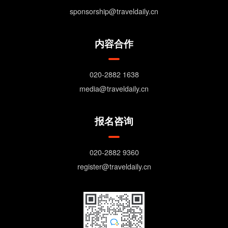
sponsorship@traveldaily.cn
内容合作
020-2882 1638
media@traveldaily.cn
报名咨询
020-2882 9360
register@traveldaily.cn