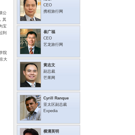
CEO
携程旅行网
限公
间，其
为宝
崔广福
起到
CEO
艺龙旅行网
学院
北京大
黄志文
副总裁
芒果网
Cyrill Ranque
亚太区副总裁
Expedia
横溝英明