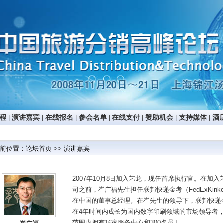
程
|
演讲嘉宾
|
在线报名
|
参会名单
|
在线支付
|
赞助机会
|
支持媒体
|
酒
前位置：
论坛首页
>>
演讲嘉宾
2007年10月8日加入艺龙，现任首席执行官。在加入
司之前，崔广福先生担任联邦快递金考（FedExKinko
在中国的董事总经理。在崔先生的领导下，联邦快递
在4年时间内成长为国内数字印刷领域的市场领导者
范围内拥有16家服务中心和300名员工。