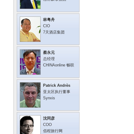
林粤舟
CIO
7天酒店集团
蔡永元
总经理
CHINAonline 畅联
Patrick Andrès
亚太区执行董事
Synxis
沈同彦
COO
佰程旅行网