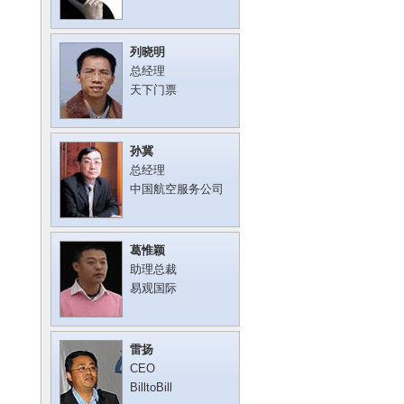
列晓明
总经理
天下门票
孙冀
总经理
中国航空服务公司
葛惟颖
助理总裁
易观国际
雷扬
CEO
BilltoBill