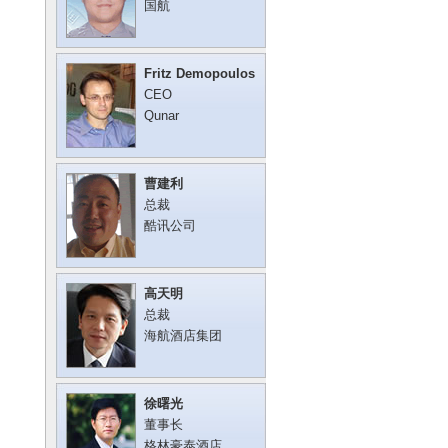
国航
Fritz Demopoulos
CEO
Qunar
曹建利
总裁
酷讯公司
高天明
总裁
海航酒店集团
徐曙光
董事长
格林豪泰酒店