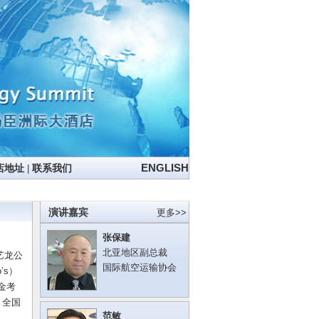
ENGLISH
店地址
|
联系我们
演讲嘉宾
更多>>
张保建
北亚地区副总裁
艺龙公
国际航空运输协会
’s）
金考
，全国
范敏