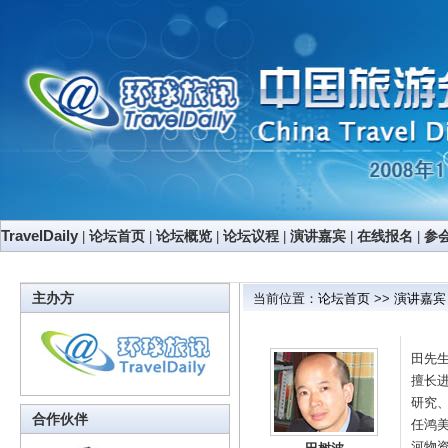
TravelDaily
|
论坛首页
|
论坛概览
|
论坛议程
|
演讲嘉宾
|
在线报名
|
参
主办方
当前位置：
论坛首页
>>
演讲嘉宾
田先
擅长
研究
合作伙伴
任鸿
河物