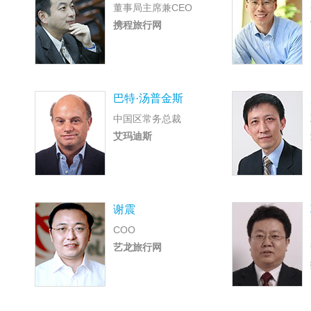
董事局主席兼CEO
携程旅行网
巴特·汤普金斯
中国区常务总裁
艾玛迪斯
谢震
COO
艺龙旅行网