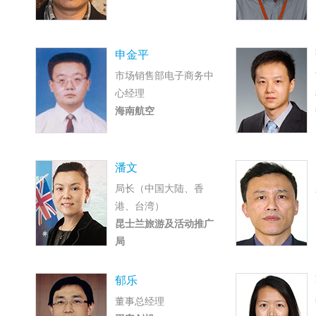
申金平
市场销售部电子商务中
心经理
海南航空
潘文
局长（中国大陆、香
港、台湾）
昆士兰旅游及活动推广
局
郁乐
董事总经理